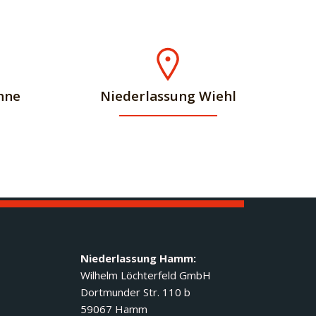
hne
Niederlassung Wiehl
Niederlassung Hamm:
Wilhelm Löchterfeld GmbH
Dortmunder Str. 110 b
59067 Hamm