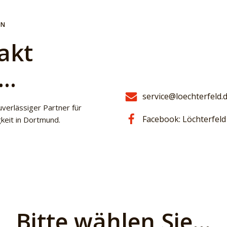
EN
akt
n…
service@loechterfeld.
uverlässiger Partner für
Facebook: Löchterfeld
gkeit in Dortmund.
Bitte wählen Sie…