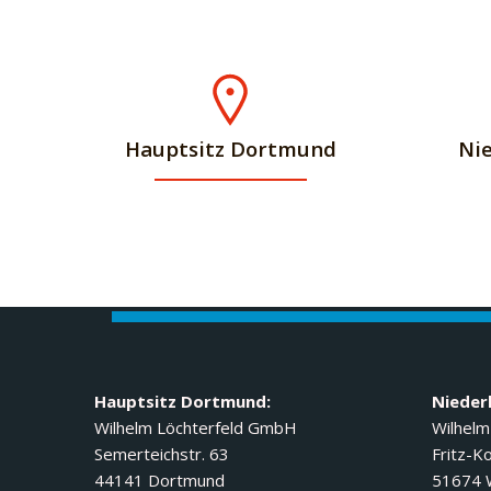
Hauptsitz Dortmund
Ni
Hauptsitz Dortmund:
Nieder
Wilhelm Löchterfeld GmbH
Wilhelm
Semerteichstr. 63
Fritz-Ko
44141 Dortmund
51674 W