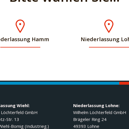
ederlassung Hamm
Niederlassung Lo
lassung Wiehl:
Niederlassung Lohne:
 Löchterfeld GmbH
Wilhelm Löchterfeld GmbH
tz-Str. 13
Brägeler Ring 24
iehl-Bomig (Industrieg.)
49393 Lohne