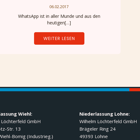
06.02.2017
WhatsApp ist in aller Munde und aus den
heutigen[…]
WEITER LESEN
lassung Wiehl:
Niederlassung Lohne:
 Löchterfeld GmbH
Wilhelm Löchterfeld GmbH
tz-Str. 13
Brägeler Ring 24
iehl-Bomig (Industrieg.)
49393 Lohne